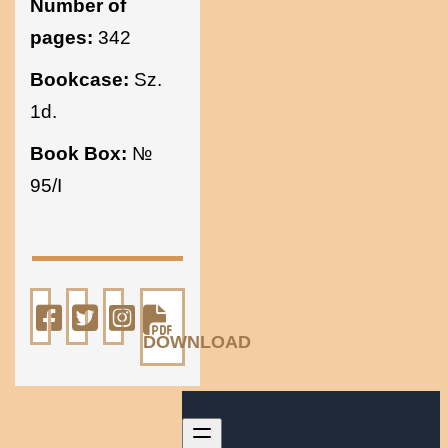
Number of
pages:
342
Bookcase:
Sz.
1d.
Book Box:
№
95/I
DOWNLOAD