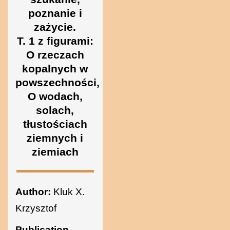
Sciences of
poznanie i
zażycie.
T. 1 z figurami:
Ukraine
O rzeczach
kopalnych w
powszechności,
O wodach,
solach,
tłustościach
ziemnych i
ziemiach
Author:
Kluk X.
Krzysztof
Publication