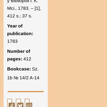
y Bibliopoli I. K.
Mci., 1783. – [1],
412 s.; 37 s.
Year of
publication:
1783
Number of
pages:
412
Bookcase:
Sz.
1b № 14/2 A-14