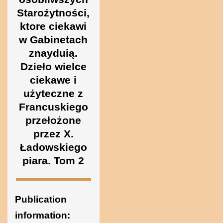
Ukraine
Staroźytności,
ktore ciekawi
w Gabinetach
znayduią.
Dzieło wielce
ciekawe i
użyteczne z
Francuskiego
przełożone
przez X.
Ładowskiego
piara. Tom 2
Publication
information: