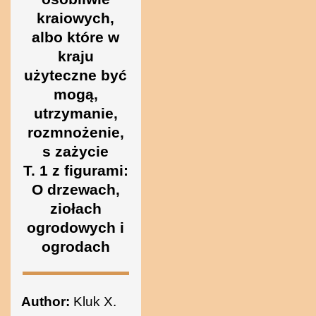
Ukraine
kraiowych,
albo które w
kraju
użyteczne być
mogą,
utrzymanie,
rozmnożenie,
s zażycie
T. 1 z figurami:
O drzewach,
ziołach
ogrodowych i
ogrodach
Author:
Kluk X.