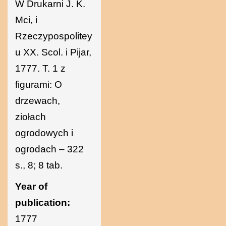
W Drukarni J. K.
Mci, i
Rzeczypospolitey
u XX. Scol. i Pijar,
1777. T. 1 z
figurami: O
drzewach,
ziołach
ogrodowych i
ogrodach – 322
s., 8; 8 tab.
Year of
publication:
1777