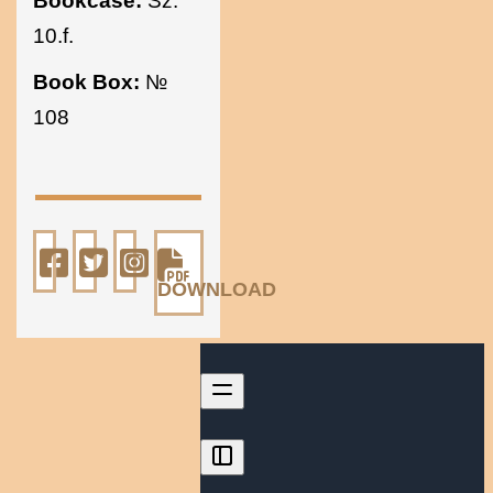
Bookcase:
Sz.
10.f.
Book Box:
№
108
DOWNLOAD