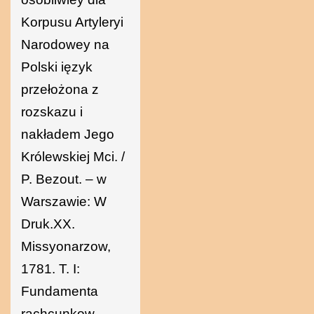
Korpusu Artyleryi
Narodowey na
Polski ięzyk
przełożona z
rozskazu i
nakładem Jego
Królewskiej Mci. /
P. Bezout. – w
Warszawie: W
Druk.XX.
Missyonarzow,
1781. T. I:
Fundamenta
rachcunkow. –