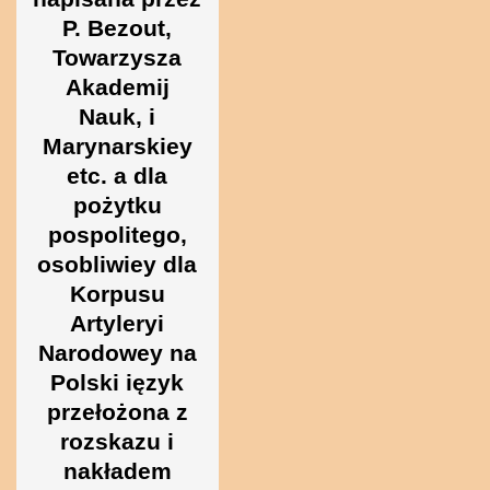
Ukraine
P. Bezout,
Towarzysza
Akademij
Nauk, i
Marynarskiey
etc. a dla
pożytku
pospolitego,
osobliwiey dla
Korpusu
Artyleryi
Narodowey na
Polski ięzyk
przełożona z
rozskazu i
nakładem