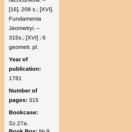
[16], 208 s.; [XVI].
Fundamenta
Jeometryi. –
315s.; [XVI] ; 6
geometr. pl.
Year of
publication:
1781
Number of
pages:
315
Bookcase:
Sz.27a.
Book Box:
№ 9